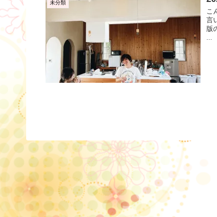
未分類
こ
言
版
...