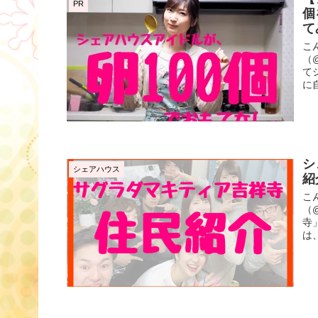
PR
個
て
こ
（
て
に
シ
シェアハウス
紹
こ
（
寺
は